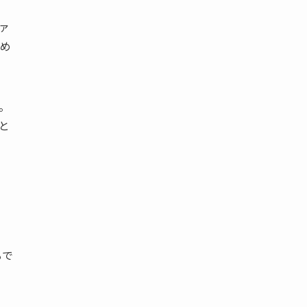
ァ
め
。
と
るで