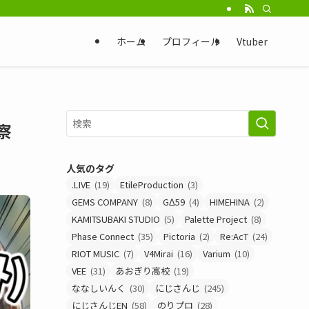
ホーム
プロフィール
Vtuber
察
人気のタグ
.LIVE
(19)
EtileProduction
(3)
GEMS COMPANY
(8)
GΔ59
(4)
HIMEHINA
(2)
KAMITSUBAKI STUDIO
(5)
Palette Project
(8)
Phase Connect
(35)
Pictoria
(2)
Re:AcT
(24)
RIOT MUSIC
(7)
V4Mirai
(16)
Varium
(10)
VEE
(31)
あおぎり高校
(19)
ななしいんく
(30)
にじさんじ
(245)
にじさんじEN
(58)
のりプロ
(28)