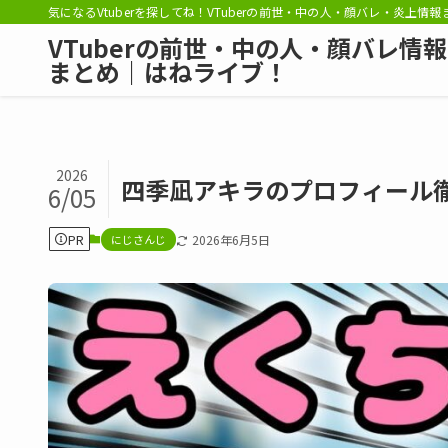
気になるVtuberを探してね！VTuberの前世・中の人・顔バレ・炎上情
VTuberの前世・中の人・顔バレ情報
まとめ｜はねライブ！
2026
四季凪アキラのプロフィール
6/05
PR
にじさんじ
2026年6月5日