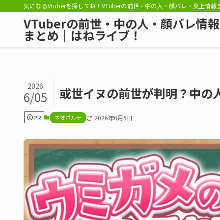
気になるVtuberを探してね！VTuberの前世・中の人・顔バレ・炎上情
VTuberの前世・中の人・顔バレ情報
まとめ｜はねライブ！
2026
或世イヌの前世が判明？中の
6/05
PR
ネオポルテ
2026年6月5日