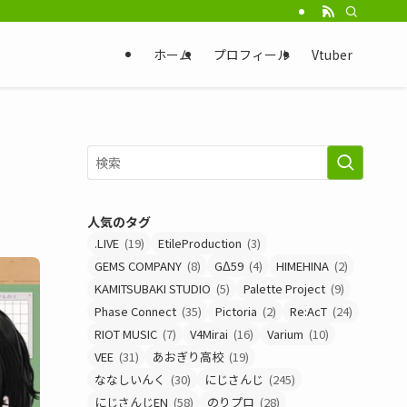
ホーム
プロフィール
Vtuber
人気のタグ
.LIVE
(19)
EtileProduction
(3)
GEMS COMPANY
(8)
GΔ59
(4)
HIMEHINA
(2)
KAMITSUBAKI STUDIO
(5)
Palette Project
(9)
Phase Connect
(35)
Pictoria
(2)
Re:AcT
(24)
RIOT MUSIC
(7)
V4Mirai
(16)
Varium
(10)
VEE
(31)
あおぎり高校
(19)
ななしいんく
(30)
にじさんじ
(245)
にじさんじEN
(58)
のりプロ
(28)