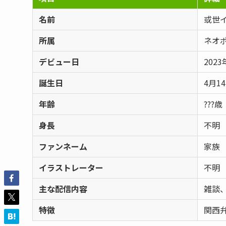
名前
或世
所属
ネオポ
デビュー日
2023
誕生日
4月1
年齢
???歳
身長
不明
ファンネーム
家族
イラストレーター
不明
主な配信内容
雑談
特徴
関西