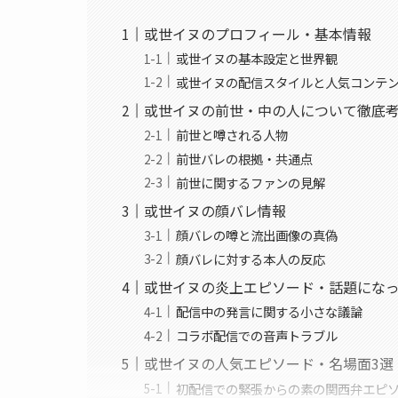
或世イヌのプロフィール・基本情報
或世イヌの基本設定と世界観
或世イヌの配信スタイルと人気コンテ
或世イヌの前世・中の人について徹底
前世と噂される人物
前世バレの根拠・共通点
前世に関するファンの見解
或世イヌの顔バレ情報
顔バレの噂と流出画像の真偽
顔バレに対する本人の反応
或世イヌの炎上エピソード・話題にな
配信中の発言に関する小さな議論
コラボ配信での音声トラブル
或世イヌの人気エピソード・名場面3選
初配信での緊張からの素の関西弁エピ