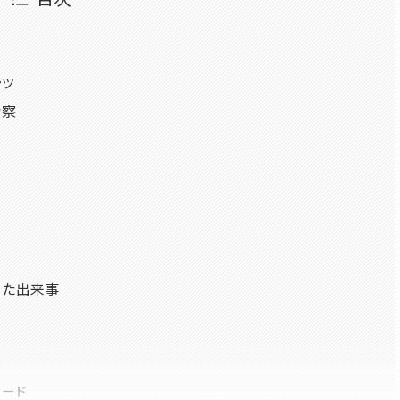
ンツ
考察
った出来事
ソード