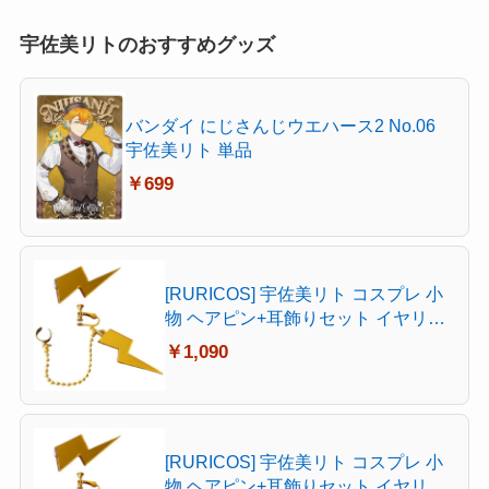
宇佐美リトのおすすめグッズ
バンダイ にじさんじウエハース2 No.06
宇佐美リト 単品
￥699
[RURICOS] 宇佐美リト コスプレ 小
物 ヘアピン+耳飾りセット イヤリン
グ ピアス 片耳イヤークリップ 漫遊
￥1,090
展 文化祭 学園祭 イベント パーティ
コスチューム グッズ (耳穴なしセッ
ト)
[RURICOS] 宇佐美リト コスプレ 小
物 ヘアピン+耳飾りセット イヤリン