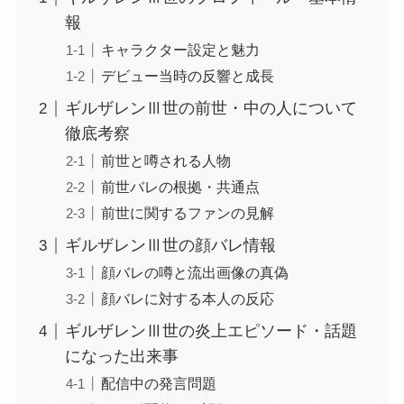
報
キャラクター設定と魅力
デビュー当時の反響と成長
ギルザレンⅢ世の前世・中の人について
徹底考察
前世と噂される人物
前世バレの根拠・共通点
前世に関するファンの見解
ギルザレンⅢ世の顔バレ情報
顔バレの噂と流出画像の真偽
顔バレに対する本人の反応
ギルザレンⅢ世の炎上エピソード・話題
になった出来事
配信中の発言問題