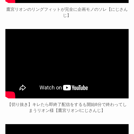
鷹宮リオンのリングフィットが完全に企画モノのソレ【にじさん
じ】
【切り抜き】キレたら即終了配信をするも開始8分で終わってし
まうリオン様【鷹宮リオン/にじさんじ】