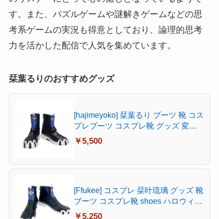
す。また、パズルゲームや謎解きゲームなどの思
考系ゲームの実況も得意としており、論理的思考
力を活かした配信で人気を集めています。
栞葉るりのおすすめグッズ
[hajimeyoko] 栞葉るり ブーツ 靴 コス
プレブーツ コスプレ靴 グッズ 変装
用 コスチューム 仮装 文化祭 イベン
￥5,500
ト ハロウィン 学園祭 (23.5 cm)
[Ffukee] コスプレ 栞叶琉璃 グッズ 靴
ブーツ コスプレ靴 shoes ハロウィン
(26.5CM)
￥5,250