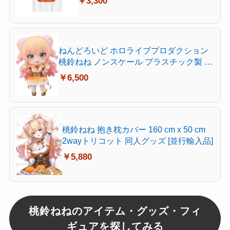
￥3,300
ねんどろいど ホロライブプロダクション
桃鈴ねね ノンスケール プラスチック製 塗
装済み可動フィギュア
￥6,500
桃鈴ねね 抱き枕カバー 160 cm x 50 cm
2wayトリコット 同人グッズ [並行輸入品]
￥5,880
桃鈴ねねのアイテム・グッズ・フィ
ギュアを探してみる