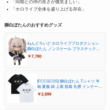
「同期との仲の良さが微笑ましい」
「ホロライブ全体を盛り上げる存在」
獅白ぼたんのおすすめグッズ
ねんどろいど ホロライブプロダクション
獅白ぼたん ノンスケール プラスチック製
塗装済み可動フィギュア
￥7,780
[FCCGCOS] 獅白ぼたん Tシャツ 半
袖 夏服 綿 上着 肌着 丸襟 インナーシ
ャツ スポーツシャツス コスチューム
￥2,699
日常服 トップス 大人 子供 男女兼用
プレゼント 誕生日 贈り物 (B,L) [並行
輸入品]