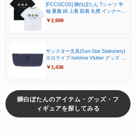
[FCCGCOS] 獅白ぼたん Tシャツ 半
袖 夏服 綿 上着 肌着 丸襟 インナーシ
ャツ スポーツシャツス コスチューム
￥2,699
日常服 トップス 大人 子供 男女兼用
プレゼント 誕生日 贈り物 (B,L) [並行
輸入品]
サンスター文具(Sun-Star Stationery)
ホロライブ hololive Vtuber グッズ ペ
ンケース 獅白ぼたん S1431129
￥1,436
獅白ぼたんのアイテム・グッズ・フ
ィギュアを探してみる