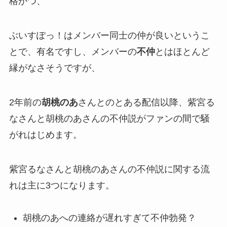
格かつ、
ぶいすぽっ！は
メンバー同士の仲が良い
というこ
とで、有名ですし、メンバーの
不仲
とはほとんど
縁がなさそうですが、
2年前の
胡桃のあ
さんとのとある配信以降、紫宮る
なさんと胡桃のあさんの
不仲説
がファンの間で騒
がれはじめます。
紫宮るなさんと胡桃のあさんの不仲説に関する流
れは
主に3つ
になります。
胡桃のあへの連絡が遅れすぎて不仲勃発？