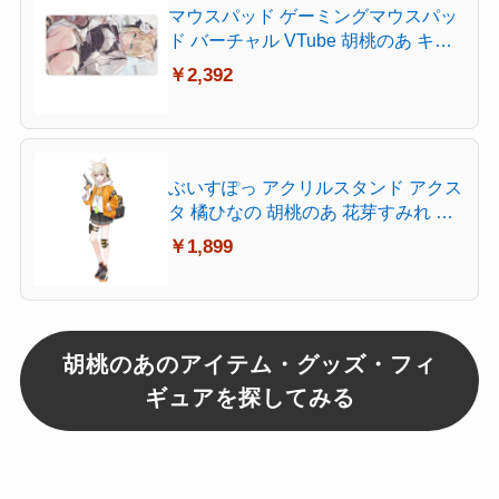
マウスパッド ゲーミングマウスパッ
ド バーチャル VTube 胡桃のあ キャ
ラクター柄 おしゃれ 周辺 萌えグズ
￥2,392
デスクマット ホーム用 超大型 快適
操作性 滑り止め 傷防止 洗える 耐洗
い表面 耐久性が良い レーザー&光学
式マウス対応 40X75cm
ぶいすぽっ アクリルスタンド アクス
タ 橘ひなの 胡桃のあ 花芽すみれ 小
森めと キャラクターグッズ 非公式
￥1,899
台座付き 保護フィルム付き 軽量 透
明 装飾用 (小森 めと)
胡桃のあのアイテム・グッズ・フィ
ギュアを探してみる