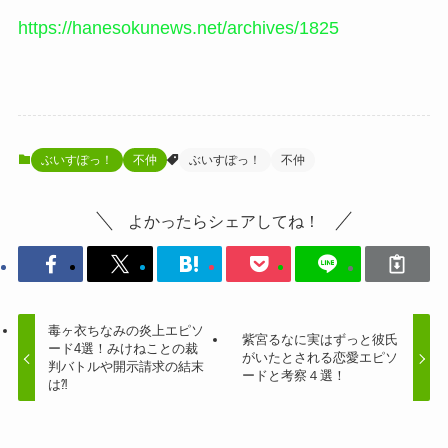
https://hanesokunews.net/archives/1825
ぶいすぽっ！
不仲
ぶいすぽっ！
不仲
よかったらシェアしてね！
毒ヶ衣ちなみの炎上エピソ
紫宮るなに実はずっと彼氏
ード4選！みけねことの裁
がいたとされる恋愛エピソ
判バトルや開示請求の結末
ードと考察４選！
は⁈