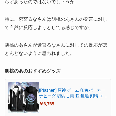
らずあったのではないでしょうか。
特に、紫宮るなさんは胡桃のあさんの発言に対し
て
自然に反応
しようとしてる感じですが、
胡桃のあさんが紫宮るなさんに対しての
反応がほ
とんどない
ように思われました。
胡桃のあのおすすめグッズ
[Plazhen] 原神 ゲーム 印象パーカー
ナヒーダ 胡桃 甘雨 魈 鍾離 刻晴 エウ
ルア セノ 楓原万葉 スカラマシュ 放
￥6,765
浪者 宵宮 神里綾華 雷電将軍 原神 グ
ッズ アニメ パーカー 男女兼用 (エウ