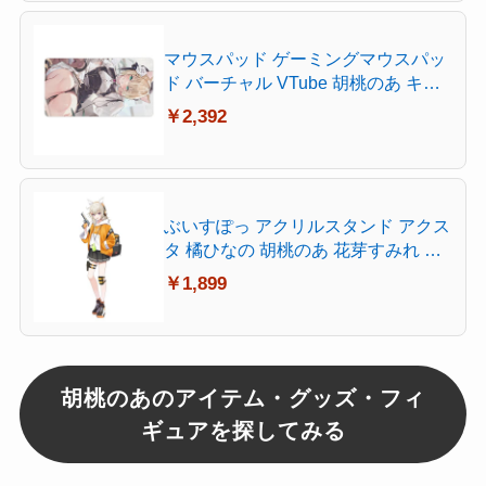
ルア,XL 薄手)
マウスパッド ゲーミングマウスパッ
ド バーチャル VTube 胡桃のあ キャ
ラクター柄 おしゃれ 周辺 萌えグズ
￥2,392
デスクマット ホーム用 超大型 快適
操作性 滑り止め 傷防止 洗える 耐洗
い表面 耐久性が良い レーザー&光学
式マウス対応 40X75cm
ぶいすぽっ アクリルスタンド アクス
タ 橘ひなの 胡桃のあ 花芽すみれ 小
森めと キャラクターグッズ 非公式
￥1,899
台座付き 保護フィルム付き 軽量 透
明 装飾用 (小森 めと)
胡桃のあのアイテム・グッズ・フィ
ギュアを探してみる