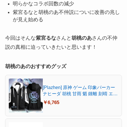
明らかなコラボ回数の減少
紫宮るなと胡桃のあ不仲説についに改善の兆し
が見え始める
今回はそんな
紫宮るな
さんと
胡桃のあ
さんの
不仲
説
の真相に迫っていきたいと思います！
胡桃のあのおすすめグッズ
[Plazhen] 原神 ゲーム 印象パーカー
ナヒーダ 胡桃 甘雨 魈 鍾離 刻晴 エウ
ルア セノ 楓原万葉 スカラマシュ 放
￥6,765
浪者 宵宮 神里綾華 雷電将軍 原神 グ
ッズ アニメ パーカー 男女兼用 (エウ
ルア,XL 薄手)