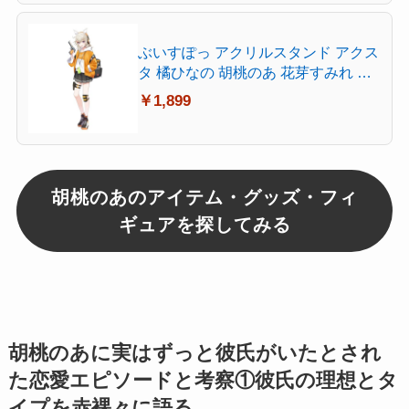
い表面 耐久性が良い レーザー&光学
式マウス対応 40X75cm
ぶいすぽっ アクリルスタンド アクス
タ 橘ひなの 胡桃のあ 花芽すみれ 小
森めと キャラクターグッズ 非公式
￥1,899
台座付き 保護フィルム付き 軽量 透
明 装飾用 (小森 めと)
胡桃のあのアイテム・グッズ・フィ
ギュアを探してみる
胡桃のあに実はずっと彼氏がいたとされ
た恋愛エピソードと考察①彼氏の理想とタ
イプを赤裸々に語る