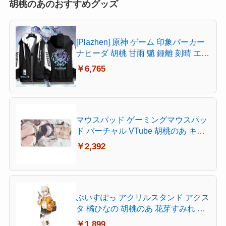
胡桃のあのおすすめグッズ
[Plazhen] 原神 ゲーム 印象パーカー
ナヒーダ 胡桃 甘雨 魈 鍾離 刻晴 エウ
ルア セノ 楓原万葉 スカラマシュ 放
￥6,765
浪者 宵宮 神里綾華 雷電将軍 原神 グ
ッズ アニメ パーカー 男女兼用 (エウ
ルア,XL 薄手)
マウスパッド ゲーミングマウスパッ
ド バーチャル VTube 胡桃のあ キャ
ラクター柄 おしゃれ 周辺 萌えグズ
￥2,392
デスクマット ホーム用 超大型 快適
操作性 滑り止め 傷防止 洗える 耐洗
い表面 耐久性が良い レーザー&光学
式マウス対応 40X75cm
ぶいすぽっ アクリルスタンド アクス
タ 橘ひなの 胡桃のあ 花芽すみれ 小
森めと キャラクターグッズ 非公式
￥1,899