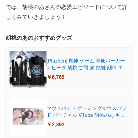
では、胡桃のあさんの恋愛エピソードについて詳
しくみていきましょう！
胡桃のあのおすすめグッズ
[Plazhen] 原神 ゲーム 印象パーカー
ナヒーダ 胡桃 甘雨 魈 鍾離 刻晴 エウ
ルア セノ 楓原万葉 スカラマシュ 放
￥6,765
浪者 宵宮 神里綾華 雷電将軍 原神 グ
ッズ アニメ パーカー 男女兼用 (エウ
ルア,XL 薄手)
マウスパッド ゲーミングマウスパッ
ド バーチャル VTube 胡桃のあ キャ
ラクター柄 おしゃれ 周辺 萌えグズ
￥2,392
デスクマット ホーム用 超大型 快適
操作性 滑り止め 傷防止 洗える 耐洗