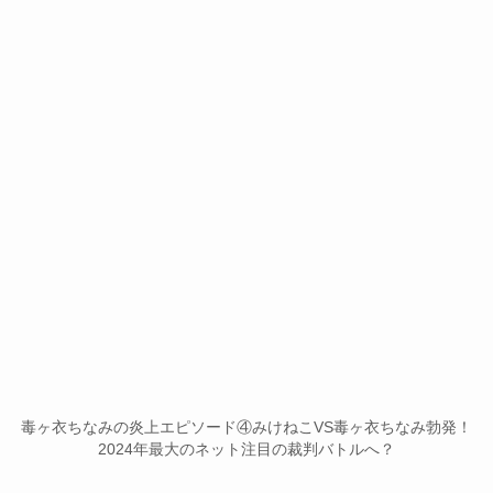
毒ヶ衣ちなみの炎上エピソード④みけねこVS毒ヶ衣ちなみ勃発！
2024年最大のネット注目の裁判バトルへ？