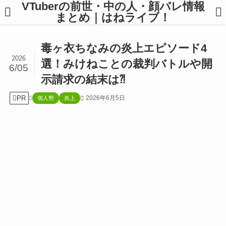
VTuberの前世・中の人・顔バレ情報
まとめ｜はねライブ！
毒ヶ衣ちなみの炎上エピソード4
2026
選！みけねことの裁判バトルや開
6/05
示請求の結末は⁈
PR
2026年6月5日
個人勢
炎上