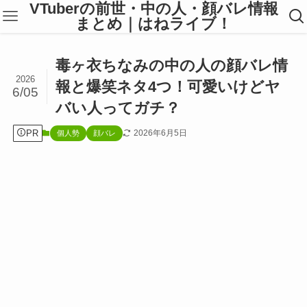
VTuberの前世・中の人・顔バレ情報
まとめ｜はねライブ！
毒ヶ衣ちなみの中の人の顔バレ情
2026
報と爆笑ネタ4つ！可愛いけどヤ
6/05
バい人ってガチ？
PR
2026年6月5日
個人勢
顔バレ