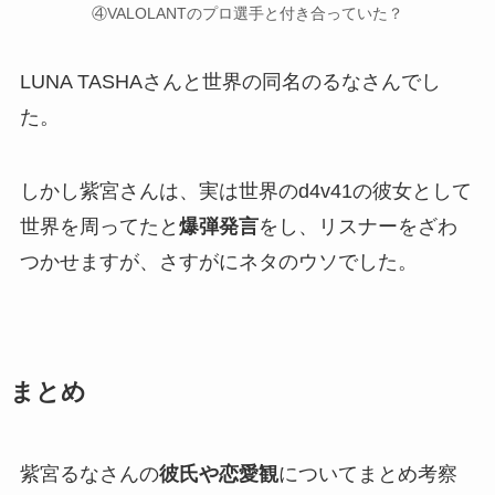
④VALOLANTのプロ選手と付き合っていた？
LUNA TASHAさんと世界の同名のるな
さんでし
た。
しかし紫宮さんは、実は世界のd4v41の彼女として
世界を周ってたと
爆弾発言
をし、リスナーをざわ
つかせますが、さすがに
ネタのウソ
でした。
まとめ
紫宮るなさんの
彼氏や恋愛観
についてまとめ考察