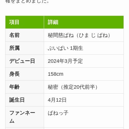
報をまとめました。
項目
詳細
名前
秘間慈ぱね（ひま じ ぱね）
所属
ぶいぱい 1期生
デビュー日
2024年3月予定
身長
158cm
年齢
秘密（推定20代前半）
誕生日
4月12日
ファンネー
ぱねっ子
ム