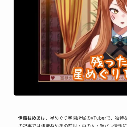
伊織ねめあ
は、星めぐり学園所属のVTuberで、独
の記事では伊織ねめあの前世・中の人・顔バレ情報に