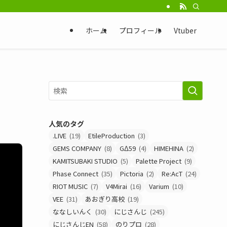
ホーム
プロフィール
Vtuber
人気のタグ
.LIVE
(19)
EtileProduction
(3)
GEMS COMPANY
(8)
GΔ59
(4)
HIMEHINA
(2)
KAMITSUBAKI STUDIO
(5)
Palette Project
(9)
Phase Connect
(35)
Pictoria
(2)
Re:AcT
(24)
RIOT MUSIC
(7)
V4Mirai
(16)
Varium
(10)
VEE
(31)
あおぎり高校
(19)
ななしいんく
(30)
にじさんじ
(245)
にじさんじEN
(58)
のりプロ
(28)