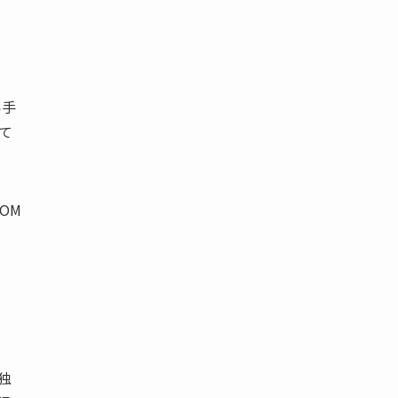
い手
て
OM
独