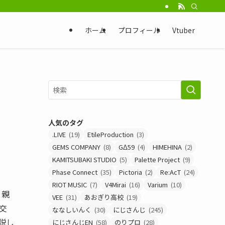
ホーム
プロフィール
Vtuber
人気のタグ
.LIVE
(19)
EtileProduction
(3)
GEMS COMPANY
(8)
GΔ59
(4)
HIMEHINA
(2)
KAMITSUBAKI STUDIO
(5)
Palette Project
(9)
Phase Connect
(35)
Pictoria
(2)
Re:AcT
(24)
RIOT MUSIC
(7)
V4Mirai
(16)
Varium
(10)
と親
VEE
(31)
あおぎり高校
(19)
交
ななしいんく
(30)
にじさんじ
(245)
説し
にじさんじEN
(58)
のりプロ
(28)