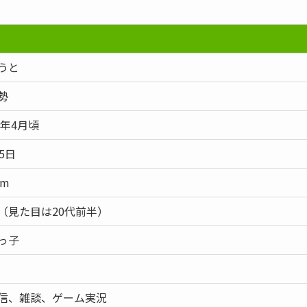
うと
勢
3年4月頃
5日
cm
（見た目は20代前半）
っ子
信、雑談、ゲーム実況