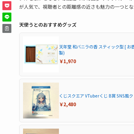
が人気で、視聴者との距離感の近さも魅力の一つとな
天使うとのおすすめグッズ
天年堂 和バニラの香 スティック型 [ お香
製)
￥1,970
くじスクエア VTuberくじ B賞 SNS
￥2,480