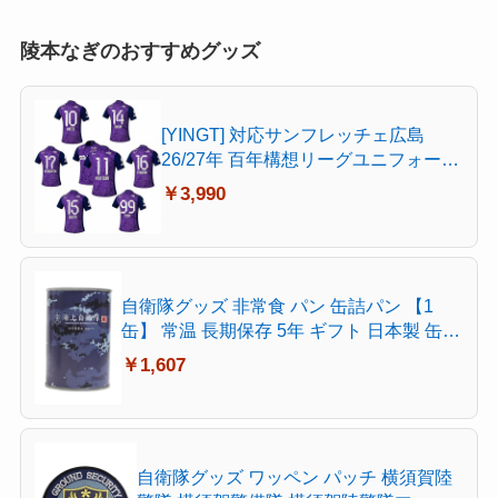
陵本なぎのおすすめグッズ
[YINGT] 対応サンフレッチェ広島
26/27年 百年構想リーグユニフォーム
大迫敬介 山﨑大地 鈴木章斗 加藤陸次
￥3,990
樹 大内一生 応援 サッカーユニフォー
ム ホーム 背番号1番 11番 大人用 練習
着 半袖 男性 記念シャツ 非公式 カス
タマイズ可能(M/番号無)
自衛隊グッズ 非常食 パン 缶詰パン 【1
缶】 常温 長期保存 5年 ギフト 日本製 缶詰
全3種 陸上自衛隊 海上自衛隊 航空自衛隊
￥1,607
陸自 海自 空自 保存食 防災備蓄食 自衛隊パ
ン JT-MS-RT-006 1缶(100g) (02)海自×ミル
ク
自衛隊グッズ ワッペン パッチ 横須賀陸