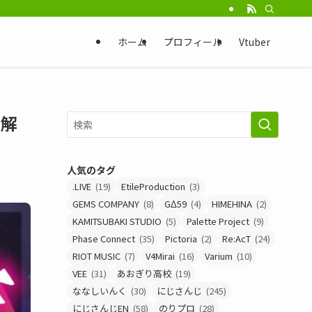
ホーム
プロフィール
Vtuber
底解
人気のタグ
.LIVE
(19)
EtileProduction
(3)
GEMS COMPANY
(8)
GΔ59
(4)
HIMEHINA
(2)
KAMITSUBAKI STUDIO
(5)
Palette Project
(9)
Phase Connect
(35)
Pictoria
(2)
Re:AcT
(24)
RIOT MUSIC
(7)
V4Mirai
(16)
Varium
(10)
VEE
(31)
あおぎり高校
(19)
ななしいんく
(30)
にじさんじ
(245)
にじさんじEN
(58)
のりプロ
(28)