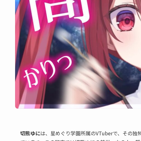
切熊ゆに
は、星めぐり学園所属のVTuberで、その