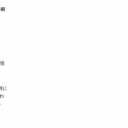
の
前
信
特に
わ
か