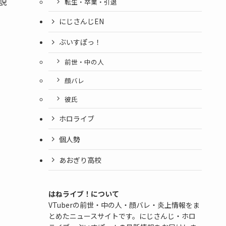
説
転生・卒業・引退
にじさんじEN
ぶいすぽっ！
前世・中の人
顔バレ
彼氏
ホロライブ
個人勢
あおぎり高校
はねライブ！について
VTuberの前世・中の人・顔バレ・炎上情報をま
とめたニュースサイトです。にじさんじ・ホロ