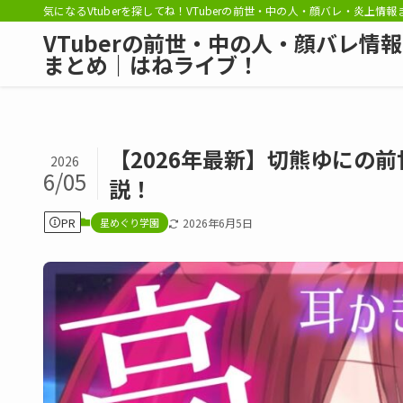
気になるVtuberを探してね！VTuberの前世・中の人・顔バレ・炎上情
VTuberの前世・中の人・顔バレ情報
まとめ｜はねライブ！
【2026年最新】切熊ゆにの
2026
6/05
説！
PR
星めぐり学園
2026年6月5日