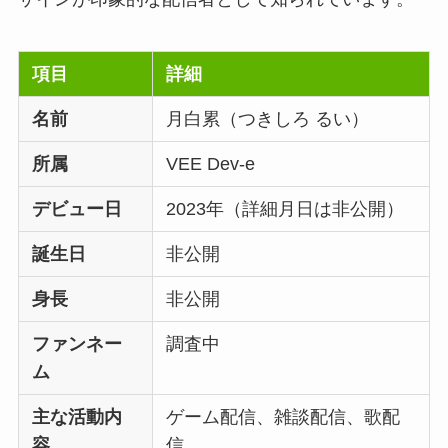
項目
詳細
名前
月白累（つきしろ るい）
所属
VEE Dev-e
デビュー日
2023年（詳細月日は非公開）
誕生日
非公開
身長
非公開
ファンネー
調査中
ム
主な活動内
ゲーム配信、雑談配信、歌配
容
信