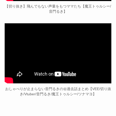
【切り抜き】飛んでもない声量をもつママたち【魔王トゥルシー/
音門るき】
おしゃべりが止まらない音門るきの㊙過去話まとめ【VEE/切り抜
き/Vtuber/音門るき/魔王トゥルシー/ツナマヨ】