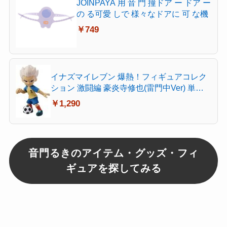
JOINPAYA 用 音 門 撞ドア ー ドア ー
の る可愛 しで 様々なドアに 可 な機
￥749
イナズマイレブン 爆熱！フィギュアコレク
ション 激闘編 豪炎寺修也(雷門中Ver) 単品
フィギュア メディアファクトリー
￥1,290
音門るきのアイテム・グッズ・フィ
ギュアを探してみる