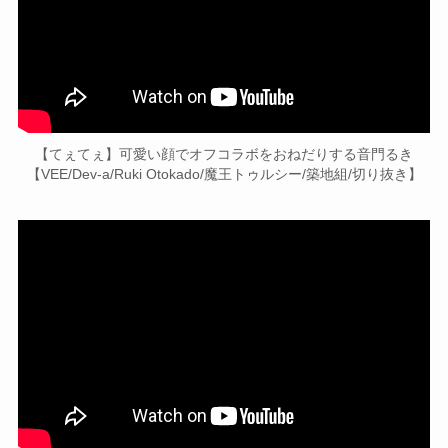
【てぇてぇ】可愛い顔でオフコラボをおねだりする音門るき
【VEE/Dev-a/Ruki Otokado/魔王トゥルシー/築地組/切り抜き】