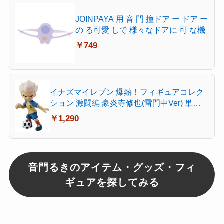
JOINPAYA 用 音 門 撞ドア ー ドア ー
の る可愛 しで 様々なドアに 可 な機
￥749
イナズマイレブン 爆熱！フィギュアコレク
ション 激闘編 豪炎寺修也(雷門中Ver) 単品
フィギュア メディアファクトリー
￥1,290
音門るきのアイテム・グッズ・フィ
ギュアを探してみる