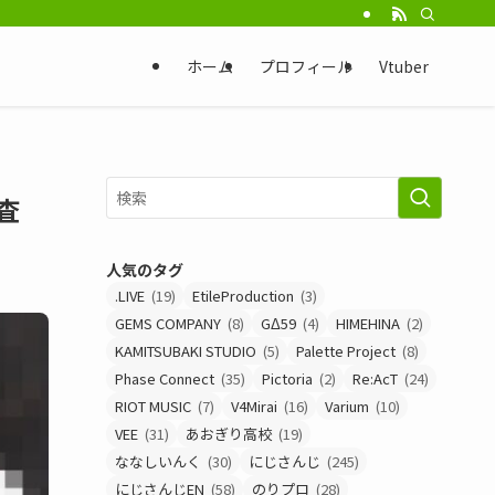
ホーム
プロフィール
Vtuber
査
人気のタグ
.LIVE
(19)
EtileProduction
(3)
GEMS COMPANY
(8)
GΔ59
(4)
HIMEHINA
(2)
KAMITSUBAKI STUDIO
(5)
Palette Project
(8)
Phase Connect
(35)
Pictoria
(2)
Re:AcT
(24)
RIOT MUSIC
(7)
V4Mirai
(16)
Varium
(10)
VEE
(31)
あおぎり高校
(19)
ななしいんく
(30)
にじさんじ
(245)
にじさんじEN
(58)
のりプロ
(28)