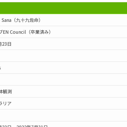
mo Sana（九十九佐命）
EN Council（卒業済み）
月23日
s
体観測
ラリア