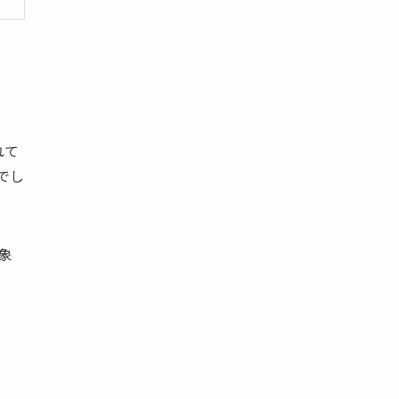
れて
でし
象