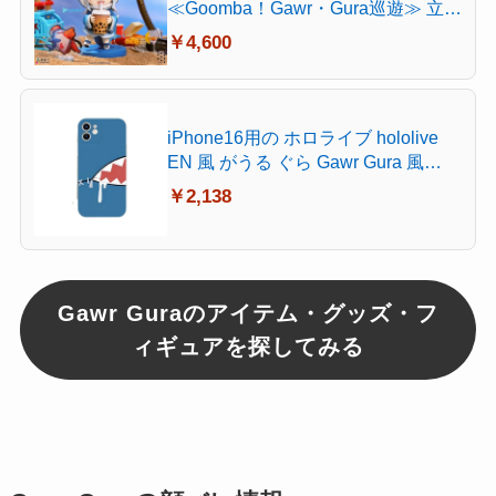
≪Goomba！Gawr・Gura巡遊≫ 立体
造形付き悠遊カード機能 完成品フィ
￥4,600
ギュア
iPhone16用の ホロライブ hololive
EN 風 がうる ぐら Gawr Gura 風
iPhone12ケース iPhoneSE第2世代
￥2,138
TPU素材 全面保護 萌えグッズ コス
プレ小物 iPhone多機種
Gawr Guraのアイテム・グッズ・フ
ィギュアを探してみる