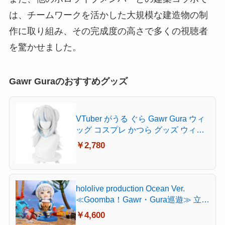
は、チームワークを活かした大規模な建造物の制
作に取り組み、その完成度の高さで多くの視聴者
を驚かせました。
Gawr Guraのおすすめグッズ
VTuber がうる ぐら Gawr Gura ウィ
ッグ コスプレ かつら グッズ ウィッ
グネット 耐熱性 イベント ハロウイ
￥2,780
ン クリスマス 仮装 変装 撮影用
hololive production Ocean Ver.
≪Goomba！Gawr・Gura巡遊≫ 立体
造形付き悠遊カード機能 完成品フィ
￥4,600
ギュア