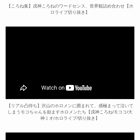
【ころね集】戌神ころねのワードセンス、世界観詰め合わせ【ホ
ロライブ切り抜き】
【リアル凸待ち】沢山のホロメンに囲まれて、感極まって泣いて
しまうモコちゃんを励ますホロメンたち【戌神ころね/モココ/大
神ミオ/ホロライブ/切り抜き】