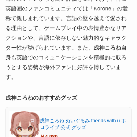
英語圏のファンコミュニティでは「Korone」の愛
称で親しまれています。言語の壁を越えて愛され
る理由として、ゲームプレイ中の表情豊かなリア
クションや、言語に依存しない魅力的なキャラク
ター性が挙げられています。また、
戌神ころね
自
身も英語でのコミュニケーションを積極的に取ろ
うとする姿勢が海外ファンに好評を博していま
す。
戌神ころねのおすすめグッズ
戌神ころね ぬいぐるみ friends with u ホ
ロライブ 公式 グッズ
￥4,980