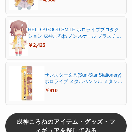
HELLO! GOOD SMILE ホロライブプロダク
ション 戌神ころね ノンスケール プラスチッ
ク製 塗装済み可動フィギュア
￥2,425
サンスター文具(Sun-Star Stationery)
ホロライブ メタルペンシル メタシル
ライトノック hololive Vtuber 戌神こ
￥910
ろね S5021669
戌神ころねのアイテム・グッズ・フ
ィギュアを探してみる