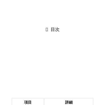
話題になった炎上事件とともに徹底的に解説します。
目次
ジョー・力一のプロフィール・基本情
報
ジョー・力一
について詳しく知りたい方のために、まずは基
本的なプロフィール情報をご紹介します。彼の基本的な設定
や活動内容を把握することで、より深く彼の魅力を理解でき
るでしょう。
項目
詳細