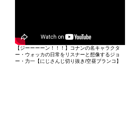
【ジーーーーン！！！】コナンの名キャラクタ
ー・ウォッカの日常をリスナーと想像するジョ
ー・力一【にじさんじ切り抜き/空昼ブランコ】
ジョー・力一のアイテム・グッズ・フィギュア
を探してみる
にじさんじの関連記事
にじさんじの他のメンバーについても詳しく解説していま
す。あわせてご覧ください。
魔界ノりりむの前世バレの真相とは？中の人の顔や経