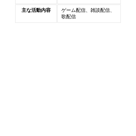
主な活動内容
ゲーム配信、雑談配信、
歌配信
キャラクター設定と外見的特徴
ジョー・力一
のキャラクター設定は、一見すると典型的な不
良やチンピラのイメージを持っています。金髪で鋭い目つ
き、そして特徴的な関西弁が印象的です。しかし、実際の配
信では意外にも優しい一面や繊細な部分を見せることが多
く、そのギャップが多くのファンを魅了しています。
外見は身長185cmと高身長で、スタイリッシュなファッショ
ンを好む設定になっています。キャラクターデザインを手が
けたのは、艦これの島風や大和などで知られる著名なイラス
トレーター・しずまよしのりさんです。そのため、非常に洗
練されたビジュアルを持っているのも特徴の一つです。
活動スタイルと配信内容
配信では主にゲーム実況を中心とした活動を行っており、特