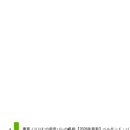
にじさんじ
にじさんじ
中の人
前世
顔バレ
よかったらシェアしてね！
URLをコピーしました！
URLをコピーしました！
魔界ノりりむの前世バレの真相
【2026年最新】ベルモンド・バ