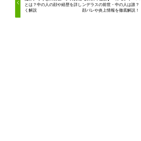
とは？中の人の顔や経歴を詳し
ンデラスの前世・中の人は誰？
く解説
顔バレや炎上情報を徹底解説！
この記事を書いた人
ハネガメッシュ
はねライブの管理人です！
Vtuberの配信をよく見ているので、Vtuberネタの記事を
アップしていきます！