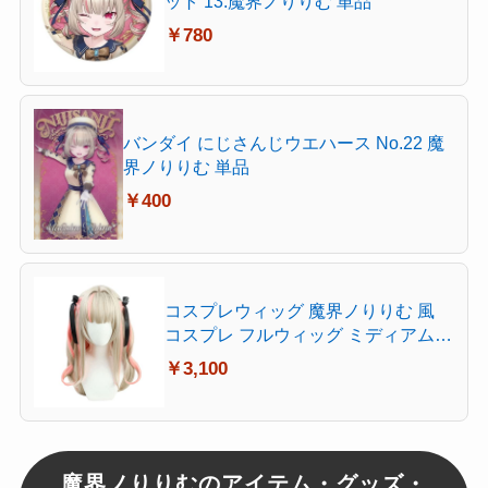
ット 13.魔界ノりりむ 単品
￥780
バンダイ にじさんじウエハース No.22 魔
界ノりりむ 単品
￥400
コスプレウィッグ 魔界ノりりむ 風
コスプレ フルウィッグ ミディアム
耐熱 かつら cosplay wig イベント ハ
￥3,100
ロウィン 仮装 髪飾りと櫛付 4タイプ
(C)
魔界ノりりむのアイテム・グッズ・