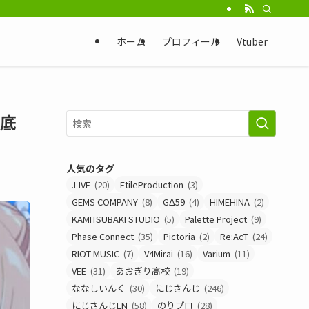
ホーム
プロフィール
Vtuber
徹底
人気のタグ
.LIVE
(20)
EtileProduction
(3)
GEMS COMPANY
(8)
GΔ59
(4)
HIMEHINA
(2)
KAMITSUBAKI STUDIO
(5)
Palette Project
(9)
Phase Connect
(35)
Pictoria
(2)
Re:AcT
(24)
RIOT MUSIC
(7)
V4Mirai
(16)
Varium
(11)
VEE
(31)
あおぎり高校
(19)
ななしいんく
(30)
にじさんじ
(246)
にじさんじEN
(58)
のりプロ
(28)