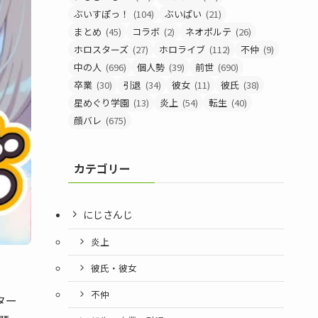
ぶいすぽっ！
(104)
ぶいぱい
(21)
まとめ
(45)
コラボ
(2)
ネオポルテ
(26)
ホロスターズ
(27)
ホロライブ
(112)
不仲
(9)
中の人
(696)
個人勢
(39)
前世
(690)
卒業
(30)
引退
(34)
彼女
(11)
彼氏
(38)
星めぐり学園
(13)
炎上
(54)
転生
(40)
顔バレ
(675)
カテゴリー
にじさんじ
炎上
彼氏・彼女
不仲
ター