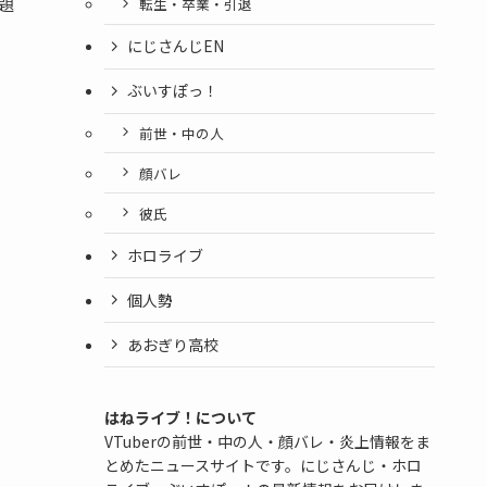
題
転生・卒業・引退
にじさんじEN
ぶいすぽっ！
前世・中の人
顔バレ
彼氏
ホロライブ
個人勢
あおぎり高校
はねライブ！について
VTuberの前世・中の人・顔バレ・炎上情報をま
とめたニュースサイトです。にじさんじ・ホロ