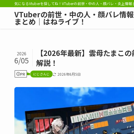
気になるVtuberを探してね！VTuberの前世・中の人・顔バレ・炎上情
VTuberの前世・中の人・顔バレ情報
まとめ｜はねライブ！
【2026年最新】雲母たまこ
2026
6/05
解説！
PR
にじさんじ
2026年6月5日