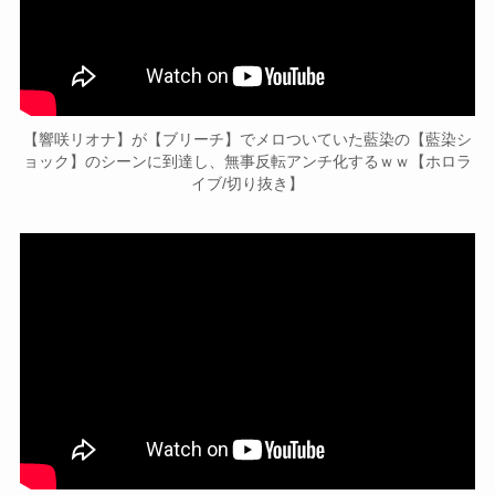
【響咲リオナ】が【ブリーチ】でメロついていた藍染の【藍染シ
ョック】のシーンに到達し、無事反転アンチ化するｗｗ【ホロラ
イブ/切り抜き】