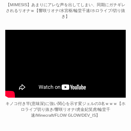
【MIMESIS】あまりにアレな声を出してしまい、同期にガチギレ
されるリオナｗ【響咲リオナ/水宮枢/輪堂千速/ホロライブ/切り抜
き】
キノコ付き竿(意味深)に強い関心を示す変ジェルの3名ｗｗｗ【ホ
ロライブ切り抜き/響咲リオナ/虎金妃笑虎/輪堂千
速/Minecraft/FLOW GLOW/DEV_IS】