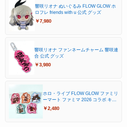
響咲リオナ ぬいぐるみ FLOW GLOW ホ
ロフレ friends with u 公式 グッズ
￥7,980
響咲リオナ ファンネームチャーム 響咲連
合 公式 グッズ
￥3,980
ホロ・ライブ FLOW GLOW ファミリ
ーマート ファミマ 2026 コラボ キャ
ンペーン 特典 ステッカー シール 全5
￥2,480
種セット 響咲リオナ 虎金妃笑虎 水
宮枢 輪堂千速 綺々羅々ヴィヴィ コ
ンプリートセット フルコンプセット