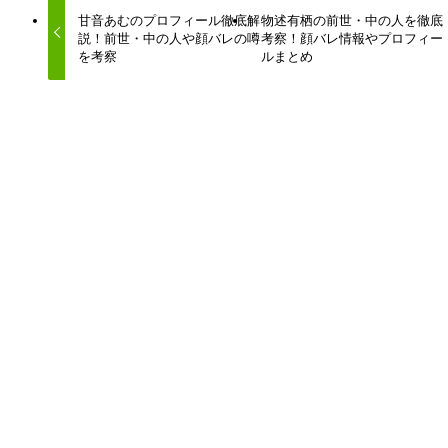
甘音あむのプロフィール徹底解
物述有栖の前世・中の人を徹底
説！前世・中の人や顔バレの噂
考察！顔バレ情報やプロフィー
を考察
ルまとめ
この記事を書いた人
ハネガメッシュ
はねライブの管理人です！
Vtuberの配信をよく見ているので、Vtuberネタの記事を
アップしていきます！