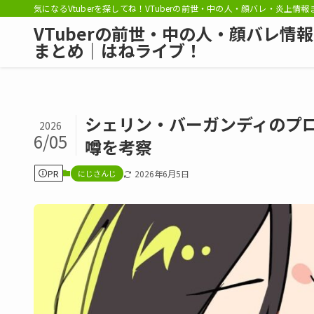
気になるVtuberを探してね！VTuberの前世・中の人・顔バレ・炎上情
VTuberの前世・中の人・顔バレ情報
まとめ｜はねライブ！
シェリン・バーガンディのプ
2026
6/05
噂を考察
PR
にじさんじ
2026年6月5日