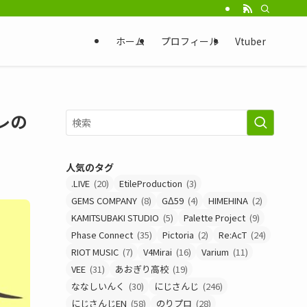
ホーム
プロフィール
Vtuber
レの
人気のタグ
.LIVE
(20)
EtileProduction
(3)
GEMS COMPANY
(8)
GΔ59
(4)
HIMEHINA
(2)
KAMITSUBAKI STUDIO
(5)
Palette Project
(9)
Phase Connect
(35)
Pictoria
(2)
Re:AcT
(24)
RIOT MUSIC
(7)
V4Mirai
(16)
Varium
(11)
VEE
(31)
あおぎり高校
(19)
ななしいんく
(30)
にじさんじ
(246)
にじさんじEN
(58)
のりプロ
(28)