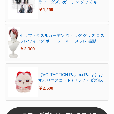
ラフ・ダズルガーデン グッズ キーホ
ルダー アクリル キーチェーン コス
￥1,299
プレ小物 携帯 鍵 自動車 かばん ペン
ダント 可愛い 軽量 (C) [並行輸入品]
セラフ・ダズルガーデン ウィッグ グッズ コス
プレウィッグ ポニーテール コスプレ 撮影コミ
ケ Cosplay かつら 変装 ハロウィン クリスマス
￥2,900
文化祭 お祭り
【VOLTACTION Pajama Party!】お
すわりマスコット (セラフ・ダズルガ
ーデン)
￥2,500