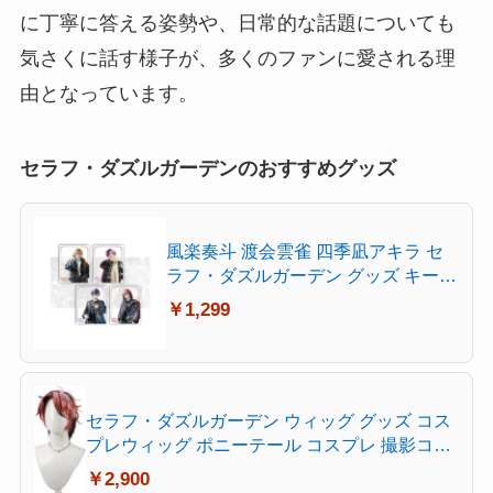
に丁寧に答える姿勢や、日常的な話題についても
気さくに話す様子が、多くのファンに愛される理
由となっています。
セラフ・ダズルガーデンのおすすめグッズ
風楽奏斗 渡会雲雀 四季凪アキラ セ
ラフ・ダズルガーデン グッズ キーホ
ルダー アクリル キーチェーン コス
￥1,299
プレ小物 携帯 鍵 自動車 かばん ペン
ダント 可愛い 軽量 (C) [並行輸入品]
セラフ・ダズルガーデン ウィッグ グッズ コス
プレウィッグ ポニーテール コスプレ 撮影コミ
ケ Cosplay かつら 変装 ハロウィン クリスマス
￥2,900
文化祭 お祭り