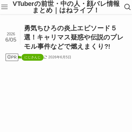
VTuberの前世・中の人・顔バレ情報
まとめ｜はねライブ！
勇気ちひろの炎上エピソード５
2026
選！キャリマス疑惑や伝説のプレ
6/05
モル事件などで燃えまくり?!
PR
2026年6月5日
にじさんじ