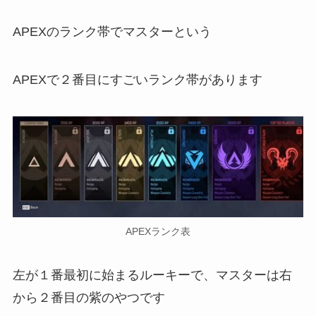
APEXのランク帯で
マスター
という
APEXで２番目にすごいランク帯があります
APEXランク表
左が１番最初に始まるルーキーで、マスターは
右
から２番目の紫
のやつです