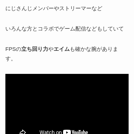
にじさんじメンバー
や
ストリーマー
など
いろんな方と
コラボでゲーム配信
などもしていて
FPSの
立ち回り力
や
エイム
も確かな腕がありま
す。