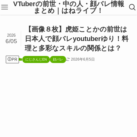
VTuberの前世・中の人・顔バレ情報
まとめ｜はねライブ！
【画像８枚】虎姫ことかの前世は
2026
日本人で顔バレyoutuberゆり！料
6/05
理と多彩なスキルの関係とは？
PR
2026年6月5日
にじさんじEN
顔バレ