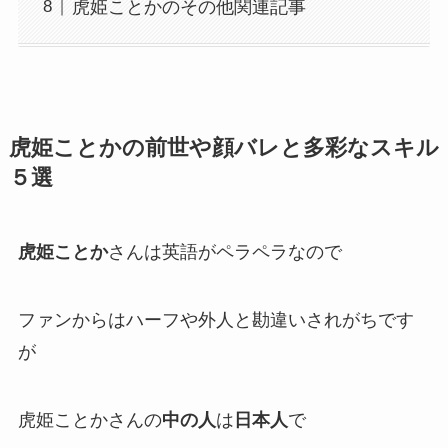
虎姫ことかのその他関連記事
虎姫ことかの前世や顔バレと多彩なスキル
５選
虎姫ことか
さんは
英語がペラペラ
なので
ファンからは
ハーフや外人と勘違いされがち
です
が
虎姫ことかさんの
中の人
は
日本人
で