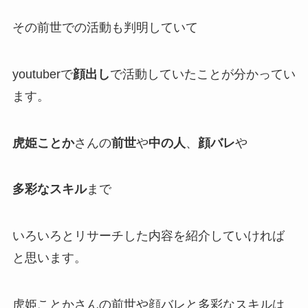
その
前世での活動も判明
していて
youtuberで
顔出し
で活動していたことが分かってい
ます。
虎姫ことか
さんの
前世
や
中の人
、
顔バレ
や
多彩なスキル
まで
いろいろとリサーチした内容を紹介していければ
と思います。
虎姫ことかさんの前世や顔バレと多彩なスキルは