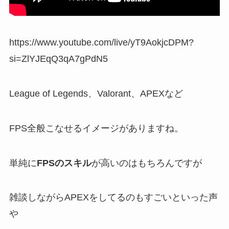
https://www.youtube.com/live/yT9AokjcDPM?
si=ZlYJEqQ3qA7gPdN5
League of Legends、Valorant、APEX
など
FPS全般こなせるイメージ
がありますね。
単純に
FPSのスキル
が高いのはもちろんですが
雑談しながらAPEX
をしてるのもすごいといった声
や