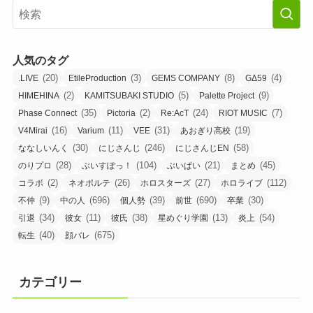
人気のタグ
(20)
(3)
(8)
(4)
.LIVE
EtileProduction
GEMS COMPANY
GΔ59
(2)
(5)
(9)
HIMEHINA
KAMITSUBAKI STUDIO
Palette Project
(35)
(2)
(24)
(7)
Phase Connect
Pictoria
Re:AcT
RIOT MUSIC
(16)
(11)
(31)
(19)
V4Mirai
Varium
VEE
あおぎり高校
(30)
(246)
(58)
ななしいんく
にじさんじ
にじさんじEN
(28)
(104)
(21)
(45)
のりプロ
ぶいすぽっ！
ぶいぱい
まとめ
(2)
(26)
(27)
(112)
コラボ
ネオポルテ
ホロスターズ
ホロライブ
(9)
(696)
(39)
(690)
(30)
不仲
中の人
個人勢
前世
卒業
(34)
(11)
(38)
(13)
(54)
引退
彼女
彼氏
星めぐり学園
炎上
(40)
(675)
転生
顔バレ
カテゴリー