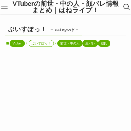
VTuberの前世・中の人・顔バレ情報
まとめ｜はねライブ！
ぶいすぽっ！
– category –
Vtuber
ぶいすぽっ！
前世・中の人
顔バレ
彼氏