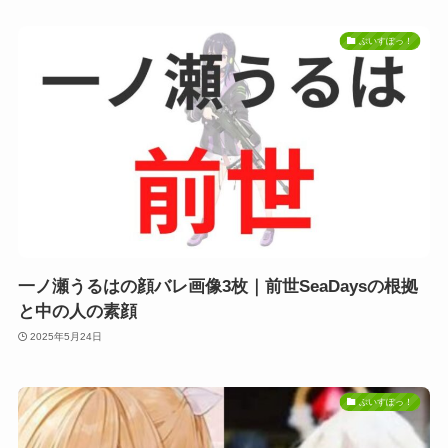
ぶいすぽっ！
一ノ瀬うるはの顔バレ画像3枚｜前世SeaDaysの根拠
と中の人の素顔
2025年5月24日
ぶいすぽっ！