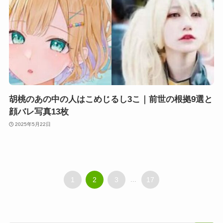
胡桃のあの中の人はこめじるし3こ｜前世の根拠9選と
顔バレ写真13枚
2025年5月22日
1
2
3
...
17