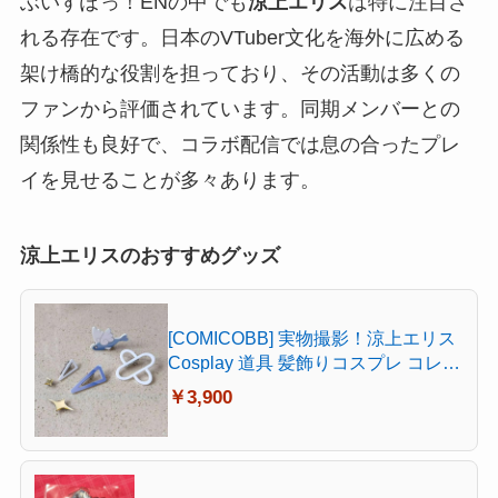
ぶいすぽっ！ENの中でも
涼上エリス
は特に注目さ
れる存在です。日本のVTuber文化を海外に広める
架け橋的な役割を担っており、その活動は多くの
ファンから評価されています。同期メンバーとの
関係性も良好で、コラボ配信では息の合ったプレ
イを見せることが多々あります。
涼上エリスのおすすめグッズ
[COMICOBB] 実物撮影！涼上エリス
Cosplay 道具 髪飾りコスプレ コレク
ション グッズ コスプレ小物 cosplay
￥3,900