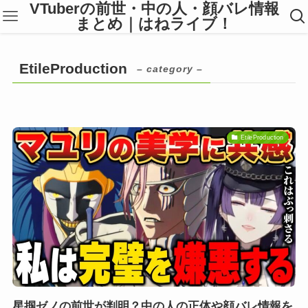
VTuberの前世・中の人・顔バレ情報
まとめ｜はねライブ！
EtileProduction
– category –
EtileProduction
星掴ゼノの前世が判明？中の人の正体や顔バレ情報を