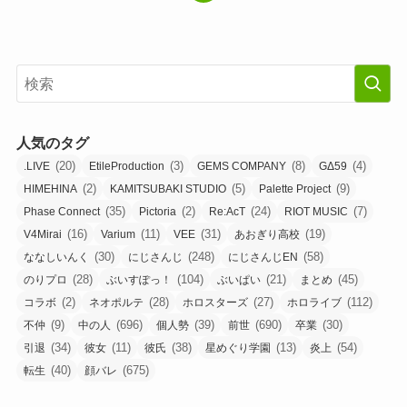
人気のタグ
(20)
(3)
(8)
(4)
.LIVE
EtileProduction
GEMS COMPANY
GΔ59
(2)
(5)
(9)
HIMEHINA
KAMITSUBAKI STUDIO
Palette Project
(35)
(2)
(24)
(7)
Phase Connect
Pictoria
Re:AcT
RIOT MUSIC
(16)
(11)
(31)
(19)
V4Mirai
Varium
VEE
あおぎり高校
(30)
(248)
(58)
ななしいんく
にじさんじ
にじさんじEN
(28)
(104)
(21)
(45)
のりプロ
ぶいすぽっ！
ぶいぱい
まとめ
(2)
(28)
(27)
(112)
コラボ
ネオポルテ
ホロスターズ
ホロライブ
(9)
(696)
(39)
(690)
(30)
不仲
中の人
個人勢
前世
卒業
(34)
(11)
(38)
(13)
(54)
引退
彼女
彼氏
星めぐり学園
炎上
(40)
(675)
転生
顔バレ