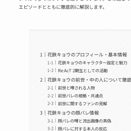
エピソードとともに徹底的に解説します。
花鋏キョウのプロフィール・基本情報
花鋏キョウのキャラクター設定と魅力
Re:AcT 2期生としての活動
花鋏キョウの前世・中の人について徹
前世と噂される人物
前世バレの根拠・共通点
前世に関するファンの見解
花鋏キョウの顔バレ情報
顔バレの噂と流出画像の真偽
顔バレに対する本人の反応