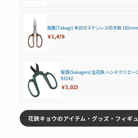
高儀(Takagi) 本刃付ステンレス花木鋏 165m
￥1,479
坂源(Sakagen) 生花鋏 ハンドクリエ
93142
￥3,023
花鋏キョウのアイテム・グッズ・フィギ