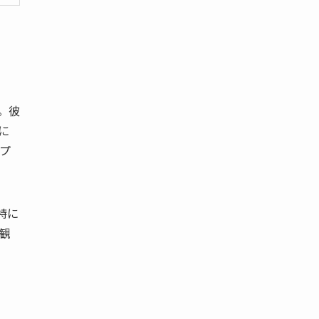
。彼
に
プ
特に
観