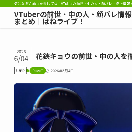
気になるVtuberを探してね！VTuberの前世・中の人・顔バレ・炎上情
VTuberの前世・中の人・顔バレ情報
まとめ｜はねライブ！
2026
花鋏キョウの前世・中の人を
6/04
PR
Re:AcT
2026年6月4日