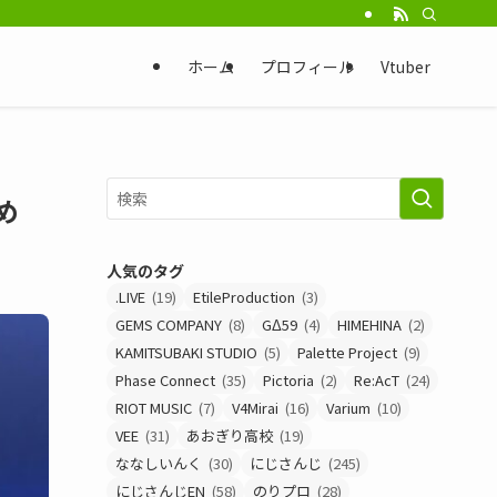
ホーム
プロフィール
Vtuber
め
人気のタグ
.LIVE
(19)
EtileProduction
(3)
GEMS COMPANY
(8)
GΔ59
(4)
HIMEHINA
(2)
KAMITSUBAKI STUDIO
(5)
Palette Project
(9)
Phase Connect
(35)
Pictoria
(2)
Re:AcT
(24)
RIOT MUSIC
(7)
V4Mirai
(16)
Varium
(10)
VEE
(31)
あおぎり高校
(19)
ななしいんく
(30)
にじさんじ
(245)
にじさんじEN
(58)
のりプロ
(28)