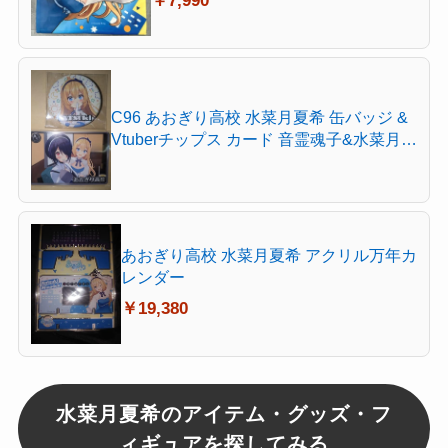
￥7,990
C96 あおぎり高校 水菜月夏希 缶バッジ &
Vtuberチップス カード 音霊魂子&水菜月夏
希 マルイ 5周年 秋葉原 TGS c104 コミケ
c105 富士急
あおぎり高校 水菜月夏希 アクリル万年カ
レンダー
￥19,380
水菜月夏希のアイテム・グッズ・フ
ィギュアを探してみる