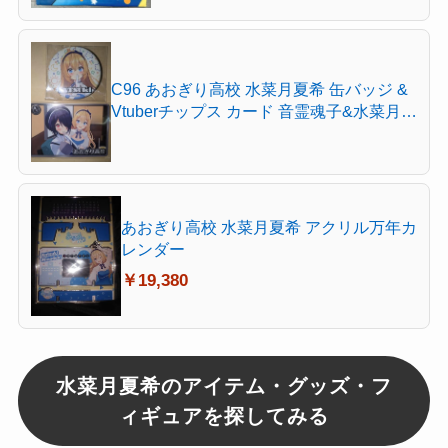
C96 あおぎり高校 水菜月夏希 缶バッジ &
Vtuberチップス カード 音霊魂子&水菜月夏
希 マルイ 5周年 秋葉原 TGS c104 コミケ
c105 富士急
あおぎり高校 水菜月夏希 アクリル万年カ
レンダー
￥19,380
水菜月夏希のアイテム・グッズ・フ
ィギュアを探してみる