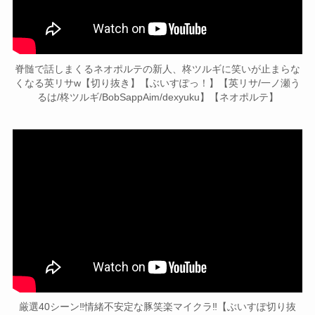
脊髄で話しまくるネオポルテの新人、柊ツルギに笑いが止まらな
くなる英リサw【切り抜き】【ぶいすぽっ！】【英リサ/一ノ瀬う
るは/柊ツルギ/BobSappAim/dexyuku】【ネオポルテ】
厳選40シーン‼情緒不安定な豚笑楽マイクラ‼【ぶいすぽ切り抜