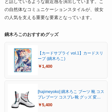
と話しているような親近感を演出しています。こ
の自然体なコミュニケーションスタイルが、彼女
の人気を支える重要な要素となっています。
鏑木ろこのおすすめグッズ
【カードサプライ vol.1】カードスリ
ーブ (鏑木ろこ)
￥1,400
[hajimeyoko] 鏑木ろこ ブーツ 靴 コス
プレブーツ コスプレ靴 グッズ 変装
用 コスチューム 仮装 文化祭 イベン
￥5,400
ト ハロウィン 学園祭 (26.5 cm)