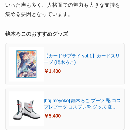
いった声も多く、人格面での魅力も大きな支持を
集める要因となっています。
鏑木ろこのおすすめグッズ
【カードサプライ vol.1】カードスリ
ーブ (鏑木ろこ)
￥1,400
[hajimeyoko] 鏑木ろこ ブーツ 靴 コス
プレブーツ コスプレ靴 グッズ 変装
用 コスチューム 仮装 文化祭 イベン
￥5,400
ト ハロウィン 学園祭 (26.5 cm)