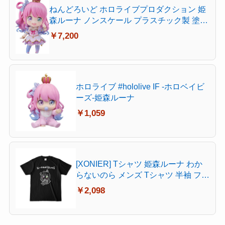
ねんどろいど ホロライブプロダクション 姫
森ルーナ ノンスケール プラスチック製 塗装
済み可動フィギュア
￥7,200
ホロライブ #hololive IF -ホロベイビ
ーズ-姫森ルーナ
￥1,059
[XONIER] Tシャツ 姫森ルーナ わか
らないのら メンズ Tシャツ 半袖 フロ
ントプリント春 夏 プリント 綿製 大
￥2,098
きいサイズ 男女兼用