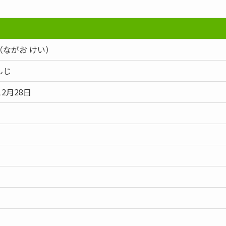
（ながお けい）
んじ
12月28日