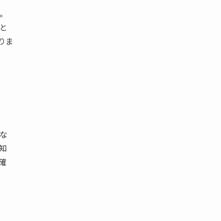
。
と
りま
な
知
確