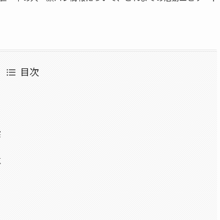
目次
ル
察
点