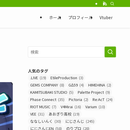
ホーム
プロフィール
Vtuber
人気のタグ
.LIVE
(19)
EtileProduction
(3)
GEMS COMPANY
(8)
GΔ59
(4)
HIMEHINA
(2)
KAMITSUBAKI STUDIO
(5)
Palette Project
(9)
Phase Connect
(35)
Pictoria
(2)
Re:AcT
(24)
RIOT MUSIC
(7)
V4Mirai
(16)
Varium
(10)
VEE
(31)
あおぎり高校
(19)
ななしいんく
(30)
にじさんじ
(245)
にじさんじEN
(58)
のりプロ
(28)