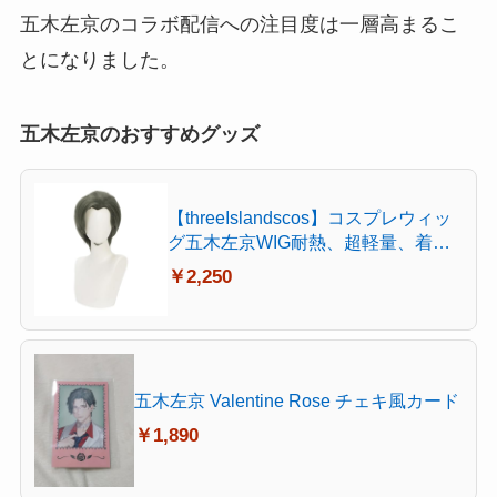
五木左京のコラボ配信への注目度は一層高まるこ
とになりました。
五木左京のおすすめグッズ
【threeIslandscos】コスプレウィッ
グ五木左京WIG耐熱、超軽量、着け
やすい、耐久性があり、手入れが簡
￥2,250
単、アニメグッズ、巡回展覧会、学
校の祭り、文化祭、撮影、ハロウィ
ンイベント、クリスマス、テーマパ
ーティー、アニメ展覧会F-02049
五木左京 Valentine Rose チェキ風カード
￥1,890