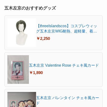
五木左京のおすすめグッズ
【threeIslandscos】コスプレウィッ
グ五木左京WIG耐熱、超軽量、着け
やすい、耐久性があり、手入れが簡
￥2,250
単、アニメグッズ、巡回展覧会、学
校の祭り、文化祭、撮影、ハロウィ
ンイベント、クリスマス、テーマパ
ーティー、アニメ展覧会F-02049
五木左京 Valentine Rose チェキ風カード
￥1,890
五木左京 バレンタイン チェキ風カー
ド