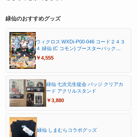
緑仙のおすすめグッズ
ウィクロス WXDi-P00-046 コード２４３
４ 緑仙 (C コモン) ブースターパック
INTERLUDE DIVA
￥4,555
緑仙 七次元生徒会 バッジ クリアカ
ード アクリルスタンド
￥3,880
緑仙 しまむらコラボグッズ