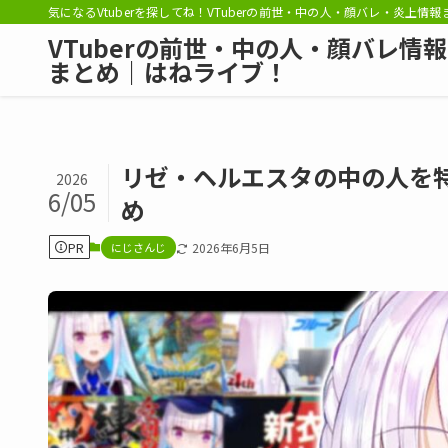
気になるVtuberを探してね！VTuberの前世・中の人・顔バレ・炎上情
VTuberの前世・中の人・顔バレ情報
まとめ｜はねライブ！
リゼ・ヘルエスタの中の人を
2026
6/05
め
PR
にじさんじ
2026年6月5日