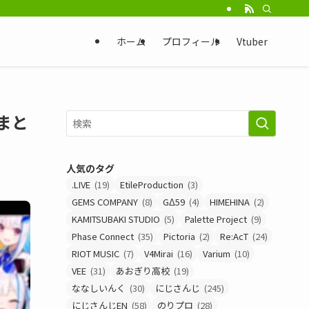
ホーム
プロフィール
Vtuber
まと
人気のタグ
.LIVE
(19)
EtileProduction
(3)
GEMS COMPANY
(8)
GΔ59
(4)
HIMEHINA
(2)
KAMITSUBAKI STUDIO
(5)
Palette Project
(9)
Phase Connect
(35)
Pictoria
(2)
Re:AcT
(24)
RIOT MUSIC
(7)
V4Mirai
(16)
Varium
(10)
VEE
(31)
あおぎり高校
(19)
ななしいんく
(30)
にじさんじ
(245)
にじさんじEN
(58)
のりプロ
(28)