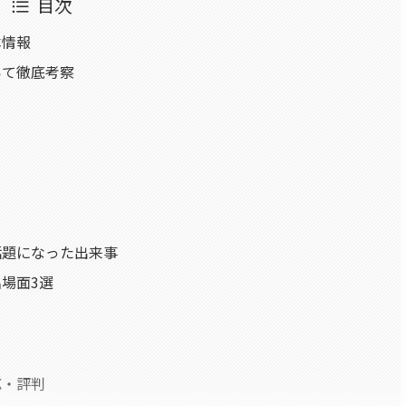
目次
本情報
いて徹底考察
話題になった出来事
場面3選
応・評判