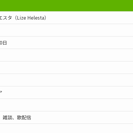
タ（Lize Helesta）
30日
ア
、雑談、歌配信