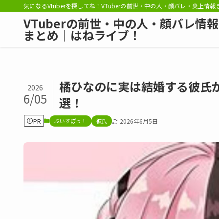
気になるVtuberを探してね！VTuberの前世・中の人・顔バレ・炎上情
VTuberの前世・中の人・顔バレ情報
まとめ｜はねライブ！
橘ひなのに実は結婚する彼氏
2026
6/05
選！
PR
ぶいすぽっ！
彼氏
2026年6月5日