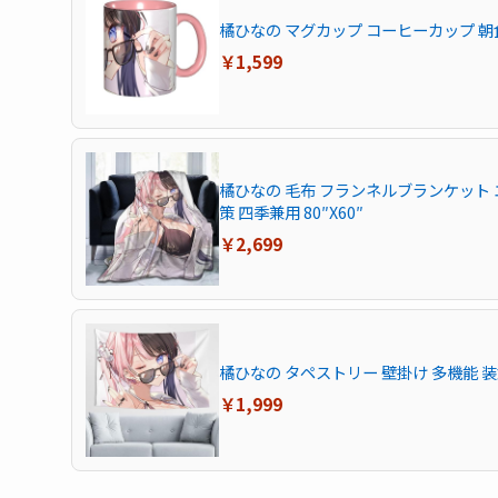
橘ひなの マグカップ コーヒーカップ 朝食
￥1,599
橘ひなの 毛布 フランネルブランケット 
策 四季兼用 80″X60″
￥2,699
橘ひなの タペストリー 壁掛け 多機能 装飾布
￥1,999