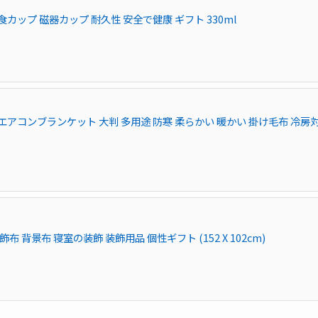
カップ 磁器カップ 耐久性 安全で健康 ギフト 330ml
エアコンブランケット 大判 多用途 防寒 柔らかい 暖かい 掛け毛布 冷房
 背景布 寝室の装飾 装飾用品 個性ギフト (152 X 102cm)