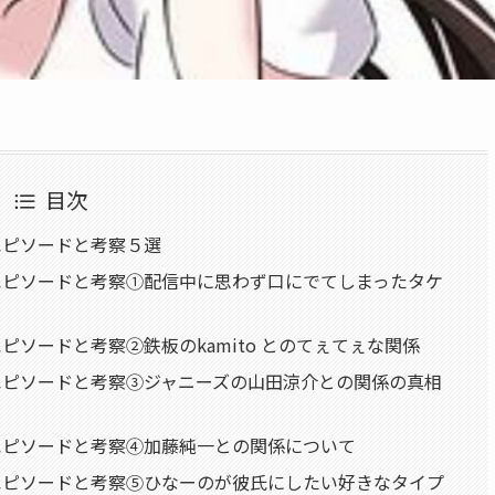
目次
エピソードと考察５選
エピソードと考察①配信中に思わず口にでてしまったタケ
ソードと考察②鉄板のkamito とのてぇてぇな関係
エピソードと考察③ジャニーズの山田涼介との関係の真相
エピソードと考察④加藤純一との関係について
エピソードと考察⑤ひなーのが彼氏にしたい好きなタイプ