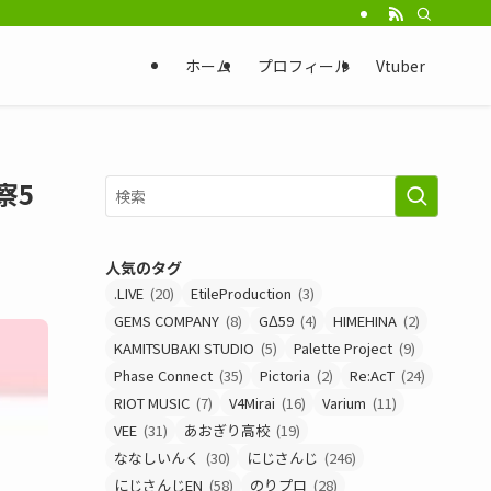
ホーム
プロフィール
Vtuber
察5
人気のタグ
.LIVE
(20)
EtileProduction
(3)
GEMS COMPANY
(8)
GΔ59
(4)
HIMEHINA
(2)
KAMITSUBAKI STUDIO
(5)
Palette Project
(9)
Phase Connect
(35)
Pictoria
(2)
Re:AcT
(24)
RIOT MUSIC
(7)
V4Mirai
(16)
Varium
(11)
VEE
(31)
あおぎり高校
(19)
ななしいんく
(30)
にじさんじ
(246)
にじさんじEN
(58)
のりプロ
(28)