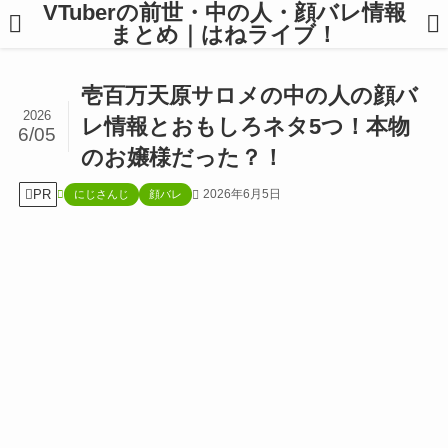
VTuberの前世・中の人・顔バレ情報
まとめ｜はねライブ！
壱百万天原サロメの中の人の顔バ
2026
レ情報とおもしろネタ5つ！本物
6/05
のお嬢様だった？！
PR
2026年6月5日
にじさんじ
顔バレ