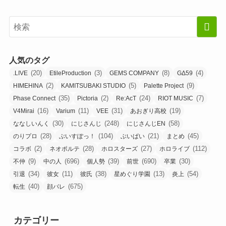
人気のタグ
(20)
(3)
(8)
(4)
.LIVE
EtileProduction
GEMS COMPANY
GΔ59
(2)
(5)
(9)
HIMEHINA
KAMITSUBAKI STUDIO
Palette Project
(35)
(2)
(24)
(7)
Phase Connect
Pictoria
Re:AcT
RIOT MUSIC
(16)
(11)
(31)
(19)
V4Mirai
Varium
VEE
あおぎり高校
(30)
(248)
(58)
ななしいんく
にじさんじ
にじさんじEN
(28)
(104)
(21)
(45)
のりプロ
ぶいすぽっ！
ぶいぱい
まとめ
(2)
(28)
(27)
(112)
コラボ
ネオポルテ
ホロスターズ
ホロライブ
(9)
(696)
(39)
(690)
(30)
不仲
中の人
個人勢
前世
卒業
(34)
(11)
(38)
(13)
(54)
引退
彼女
彼氏
星めぐり学園
炎上
(40)
(675)
転生
顔バレ
カテゴリー