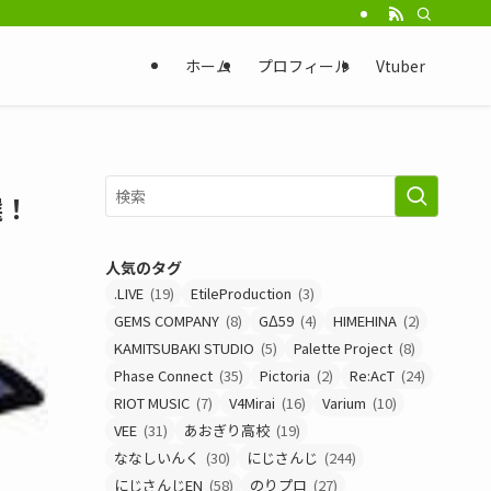
ホーム
プロフィール
Vtuber
選！
人気のタグ
.LIVE
(19)
EtileProduction
(3)
GEMS COMPANY
(8)
GΔ59
(4)
HIMEHINA
(2)
KAMITSUBAKI STUDIO
(5)
Palette Project
(8)
Phase Connect
(35)
Pictoria
(2)
Re:AcT
(24)
RIOT MUSIC
(7)
V4Mirai
(16)
Varium
(10)
VEE
(31)
あおぎり高校
(19)
ななしいんく
(30)
にじさんじ
(244)
にじさんじEN
(58)
のりプロ
(27)