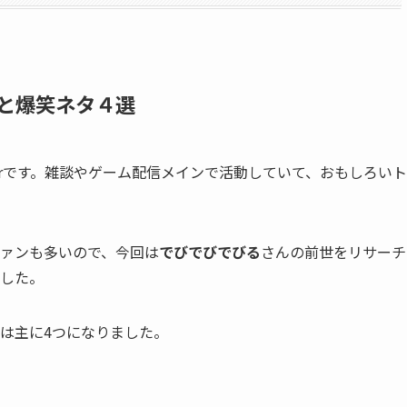
と爆笑ネタ４選
berです。雑談やゲーム配信メインで活動していて、おもしろい
ァンも多いので、今回は
でびでびでびる
さんの
前世をリサーチ
した。
は主に
4つ
になりました。