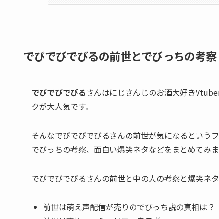
でびでびでびるの前世とでびっちの考察
でびでびでびる
さんはにじさんじの
お酒大好き
Vtu
クが大人気です。
そんなでびでびでびるさんの
前世が気になる
というフ
でびっちの考察、面白い爆笑ネタ
などをまとめてみま
でびでびでびるさんの前世と中の人の考察と爆笑ネタ
前世は萌え声配信が売りのでびっち説の真相は？