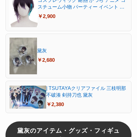
コスプレウィッグ 耐熱 かつら アニメ コ
スチューム小物 パーティー イベント 仮
装 コスチュム ウィッグネット付き (黛灰
￥2,900
（まゆずみ かい）)
黛灰
￥2,680
| TSUTAYAクリアファイル 三枝明那
不破湊 剣持刀也 黛灰
￥2,380
黛灰のアイテム・グッズ・フィギュ