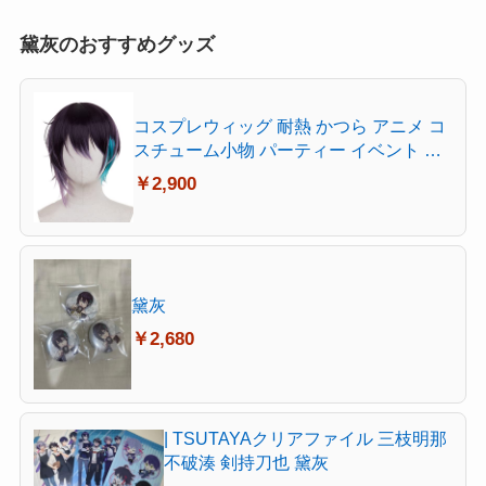
黛灰のおすすめグッズ
コスプレウィッグ 耐熱 かつら アニメ コ
スチューム小物 パーティー イベント 仮
装 コスチュム ウィッグネット付き (黛灰
￥2,900
（まゆずみ かい）)
黛灰
￥2,680
| TSUTAYAクリアファイル 三枝明那
不破湊 剣持刀也 黛灰