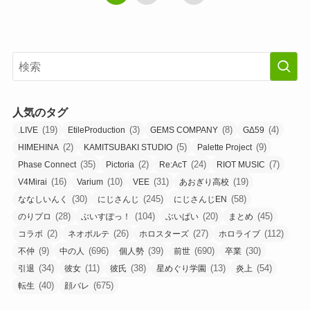
人気のタグ
(19)
(3)
(8)
(4)
.LIVE
EtileProduction
GEMS COMPANY
GΔ59
(2)
(5)
(9)
HIMEHINA
KAMITSUBAKI STUDIO
Palette Project
(35)
(2)
(24)
(7)
Phase Connect
Pictoria
Re:AcT
RIOT MUSIC
(16)
(10)
(31)
(19)
V4Mirai
Varium
VEE
あおぎり高校
(30)
(245)
(58)
ななしいんく
にじさんじ
にじさんじEN
(28)
(104)
(20)
(45)
のりプロ
ぶいすぽっ！
ぶいぱい
まとめ
(2)
(26)
(27)
(112)
コラボ
ネオポルテ
ホロスターズ
ホロライブ
(9)
(696)
(39)
(690)
(30)
不仲
中の人
個人勢
前世
卒業
(34)
(11)
(38)
(13)
(54)
引退
彼女
彼氏
星めぐり学園
炎上
(40)
(675)
転生
顔バレ