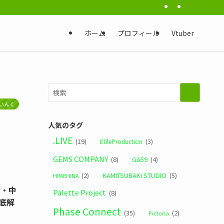
ホーム
プロフィール
Vtuber
いんく
人気のタグ
.LIVE
(19)
(3)
EtileProduction
GEMS COMPANY
(8)
(4)
GΔ59
(2)
KAMITSUBAKI STUDIO
(5)
HIMEHINA
世・中
Palette Project
(8)
底解
Phase Connect
(35)
(2)
Pictoria