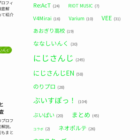
プロフィ
Re:AcT
RIOT MUSIC
(24)
(7)
徹底解
めて紹介
VEE
V4Mirai
Varium
(16)
(10)
(31)
あおぎり高校
(19)
ななしいんく
(30)
いんく
にじさんじ
(245)
にじさんじEN
(58)
のりプロ
(28)
ぶいすぽっ！
(104)
と
査
まとめ
ぶいぱい
(20)
(45)
のプロフ
底解説。
ネオポルテ
(2)
(26)
コラボ
判もまと