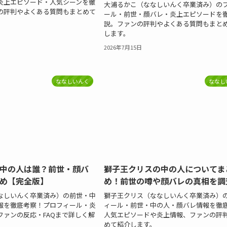
炎上エピソード・人気シーンを徹
大浦るかこ（ななしいんく卒業済み）の
の評判やよくある質問もまとめて
ール・前世・顔バレ・炎上エピソードを
説。ファンの評判やよくある質問もまと
します。
2026年7月15日
ななしいんく
ななし
中の人は誰？前世・顔バ
獅子王クリスの中の人についてま
め【完全版】
め！前世の噂や顔バレの真相を調
なしいんく卒業済み）の前世・中
獅子王クリス（ななしいんく卒業済み）
報を徹底考察！プロフィール・炎
ィール・前世・中の人・顔バレ情報を徹
ファンの反応・FAQまで詳しく解
人気エピソードや炎上情報、ファンの評
めて紹介します。