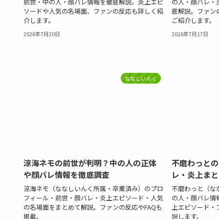
前世・中の人・顔バレ情報を徹底解説。炎上エピ
の人・顔バレ・
ソードや人気の名場面、ファンの反応も詳しく紹
底解説。ファン
介します。
ご紹介します。
2026年7月20日
2026年7月17日
ななしいんく
涼海ネモの前世が判明？中の人の正体
不磨わっとの
や顔バレ情報を徹底調査
レ・炎上まと
涼海ネモ（ななしいんく所属・卒業済み）のプロ
不磨わっと（な
フィール・前世・顔バレ・炎上エピソード・人気
の人・顔バレ情
の名場面をまとめて解説。ファンの反応やFAQも
上エピソード・
掲載。
説します。