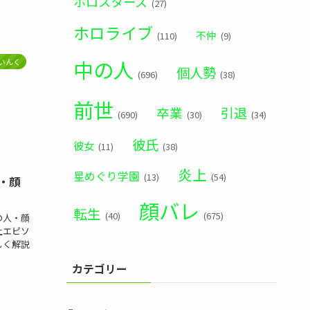
ホロスターズ
(27)
ホロライブ
不仲
(110)
(9)
中の人
いんく
個人勢
(696)
(38)
前世
卒業
引退
(690)
(30)
(34)
彼氏
彼女
(11)
(38)
炎上
星めぐり学園
(13)
(54)
・顔
顔バレ
転生
(40)
(675)
の人・顔
上エピソ
しく解説
カテゴリー