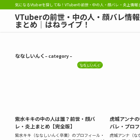
気になるVtuberを探してね！VTuberの前世・中の人・顔バレ・炎上情
VTuberの前世・中の人・顔バレ情報
まとめ｜はねライブ！
ななしいんく
– category –
ななしいんく
紫水キキの中の人は誰？前世・顔バ
虎城アンナの
レ・炎上まとめ【完全版】
バレ・プロフ
紫水キキ（ななしいんく卒業）のプロフィール・
虎城アンナ（な